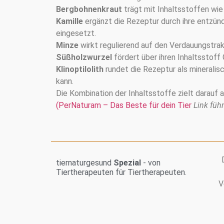
Bergbohnenkraut
trägt mit Inhaltsstoffen wi
Kamille
ergänzt die Rezeptur durch ihre entzü
eingesetzt.
Minze
wirkt regulierend auf den Verdauungstra
Süßholzwurzel
fördert über ihren Inhaltsstoff
Klinoptilolith
rundet die Rezeptur als minerali
kann.
Die Kombination der Inhaltsstoffe zielt darauf ab
(PerNaturam – Das Beste für dein Tier
Link füh
tiernaturgesund
Spezial
- von
Tiertherapeuten für Tiertherapeuten.
V