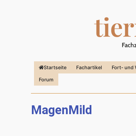
Startseite
Fachartikel
Fort- und 
Forum
MagenMild