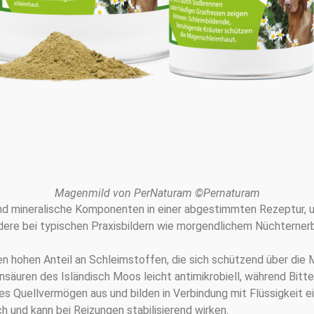
Magenmild von PerNaturam ©Pernaturam
und mineralische Komponenten in einer abgestimmten Rezeptur,
dere bei typischen Praxisbildern wie morgendlichem Nüchterner
nen hohen Anteil an Schleimstoffen, die sich schützend über di
nsäuren des Isländisch Moos leicht antimikrobiell, während Bitt
es Quellvermögen aus und bilden in Verbindung mit Flüssigkeit ei
 und kann bei Reizungen stabilisierend wirken.