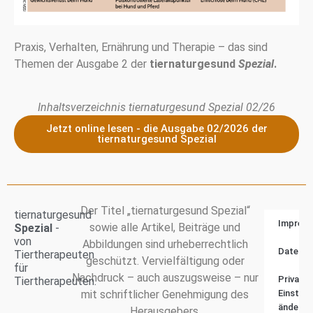
Praxis, Verhalten, Ernährung und Therapie – das sind
Themen der Ausgabe 2 der
tiernaturgesund
Spezial
.
Inhaltsverzeichnis tiernaturgesund Spezial 02/26
Jetzt online lesen - die Ausgabe 02/2026 der
tiernaturgesund Spezial
Der Titel „tiernaturgesund Spezial“
tiernaturgesund
Impres
sowie alle Artikel, Beiträge und
Spezial
-
von
Abbildungen sind urheberrechtlich
Datensc
Tiertherapeuten
geschützt. Vervielfältigung oder
für
Nachdruck – auch auszugsweise – nur
Privats
Tiertherapeuten.
mit schriftlicher Genehmigung des
Einstell
ändern
Herausgebers.